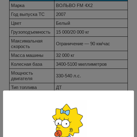
Марка
ВОЛЬВО FM 4X2
Год выпуска ТС
2007
Цвет
Белый
Грузоподъемность
15 000/20 000 кг
Максимальная
Ограничение — 90 км/час
скорость
Масса машины
32 000 кг
Колесная база
3400-5100 миллиметров
Мощность
330-540 л.с.
двигателя
Тип топлива
ДТ
Кол-во цилиндров
6
двигателя
D13C, аттестация по Евро 5 и
Модель двигателя
Евро 6
Подвески
Параболическая и
(передняя и
многолистовая соответственно
задняя)